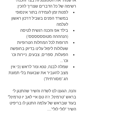
אז שמתי את הספונטניות בצד והכנתי 
רשימה של כל הדברים שצריך להכין: 
לפנות זמן לעמידה בתור אינסופי 
במשרד הפנים בשביל דרכון ראשון 
לעלמה  
בילד אפ והכנה רגשית לטיסה 
(הנהההה מטוסססססס!)  
תרופות לכל המחלות הטרופיות 
שעלולות ליפול עלינו בדיוק בחופשה  
הפעלות, ספרים, צבעים, ניירות וכו' 
וכו'...  
שמלה לבנה, טנא ונזר לראש (כי אין 
מצב להעביר את שבועות בלי תמונת 
חג "מסורתית") 
והנה, הגענו לנו לשדה והשיר שהתנגן לי 
בראש "טרמינל, ז'ה טם איי לאב יו טרמינל" 
בעוד שבראש של עלמה התנגן לו בריפיט 
השיר "לולי לולי"....