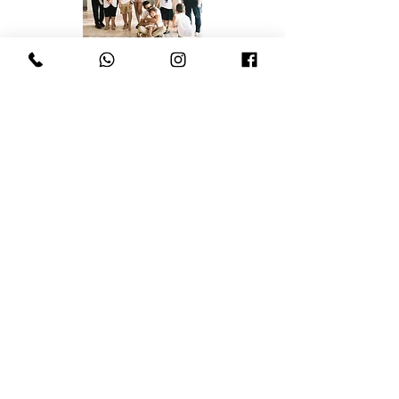
חנה חוגגת 70
כנס אינסטגרם לעסקים
השיזרה x יקב הרי גליל