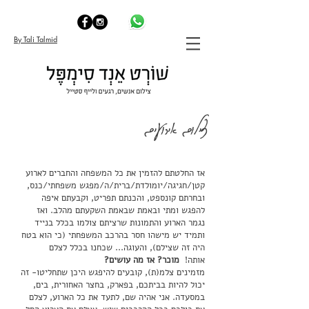
By Tali Talmid
צילום אירועים
אז החלטתם להזמין את כל המשפחה והחברים לארוע
קטן/חגיגה/יומולדת/ברית/ה/מפגש משפחתי/כנס,
ובחרתם קונספט, והכנתם תפריט, וקבעתם איפה
להפגש ומתי ובאמת שבאמת השקעתם מהלב. ואז
נגמר הארוע והתמונות שרציתם צולמו בכלל בנייד
ותמיד יש מישהו חסר בהרכב המשפחתי (כי הוא בטח
היה זה שצילם), והעוגה... שכחנו בכלל לצלם
אותה!
מוכר? אז מה עושים?
מזמינים צלמ(ת), קובעים להיפגש היכן שתחליטו- זה
יכול להיות בביתכם, בפארק, בחצר האחורית, בים,
במסעדה. אני אהיה שם, לתעד את כל הארוע, לצלם