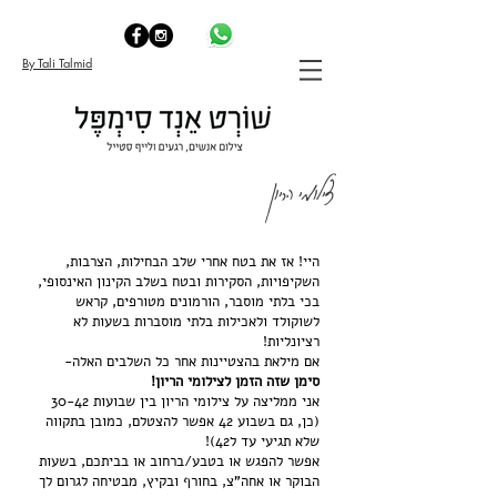
By Tali Talmid
צילומי הריון
היי! אז את בטח אחרי שלב הבחילות, הצרבות,
השקיפויות, הסקירות ובטח בשלב הקינון האינסופי,
בכי בלתי מוסבר, הורמונים מטורפים, קראש
לשוקולד ולאכילות בלתי מוסברות בשעות לא
רציונליות!
אם מילאת בהצטיינות אחר כל השלבים האלה-
סימן שזה הזמן לצילומי הריון!
אני ממליצה על צילומי הריון בין שבועות 30-42
(כן, גם בשבוע 42 אפשר להצטלם, כמובן בתקווה
שלא תגיעי עד ל42)!
אפשר להפגש או בטבע/ברחוב או בביתכם, בשעות
הבוקר או אחה"צ, בחורף ובקיץ, מבטיחה לגרום לך