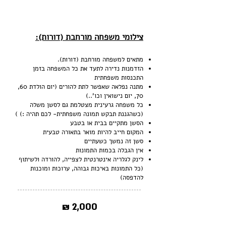
צילומי משפחה מורחבת (דורות):
מתאים למשפחה מורחבת (דורות).
הזדמנות נדירה לתעד את כל המשפחה בזמן
התכנסות משפחתית
מתנה נפלאה שאפשר לתת להורים
(יום הולדת 60,
70, יום נישואין וכו'..)
כל משפחה גרעינית מצטלמת גם לסשן משלה
(כשהגננת תבקש תמונה משפחתית- לכם תהיה :) )
הסשן מתקיים בבית או בטבע
המקום חייב להיות מואר בתאורה טבעית
סשן זה נמשך כשעתיים
אין הגבלה בכמות התמונות
לינק לגלריה אינטרנטית לצפייה, להורדה ולשיתוף
(כל התמונות באיכות גבוהה, ערוכות ומוכנות
להדפסה)
2,000 ₪