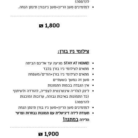
להדפסה)
למזמינים סשן הריון+סשן ניובורן תינתן הנחה.
1,800 ₪
צילומי ניו בורן:
מגיעה עד אליכם הביתה
!STAY AT HOME
מתאים לצילומי ניו בורן בלבד
מתאים לצילומי ניו בורן+הורים/משפחה
סשן זה נמשך כשעתיים
אין הגבלה בכמות התמונות
לינק לגלריה אינטרנטית לצפייה, להורדה ולשיתוף
(כל התמונות באיכות גבוהה, ערוכות ומוכנות
להדפסה)
למזמינים סשן הריון+סשן ניו בורן תינתן הנחה
תעודת לידה דיגיטלית עם תמונות נבחרות ופרטי
במתנה!
הלידה
1,900 ₪